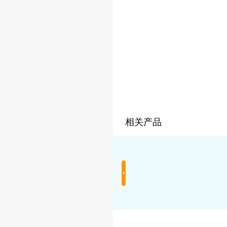
相关产品
YX-8000能耗管理系统
YX-9000电力自动化监控
系统