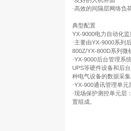
·友好的人机界面
·高效的间隔层网络负
典型配置
YX
-9000电力自动
·主要由
YX
-9000系
800Z/
YX
-800D系
·
YX
-9000后台管理
UPS等硬件设备和后
种电气设备的数据采集
·
YX
-900通讯管理单
·现场保护测控单元层
置组成。