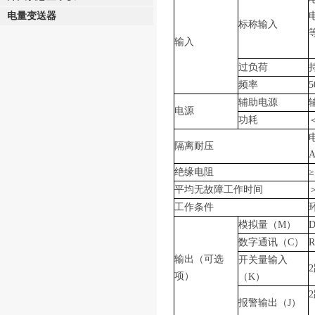
电量变送器
标称输入
输入
过负荷
频率
5
辅助电源
电源
功耗
隔离耐压
A
绝缘电阻
≥
平均无故障工作时间
＞
工作条件
模拟量（M）
D
数字通讯（C）
输出（可选
开关量输入
项）
（K）
报警输出（J）